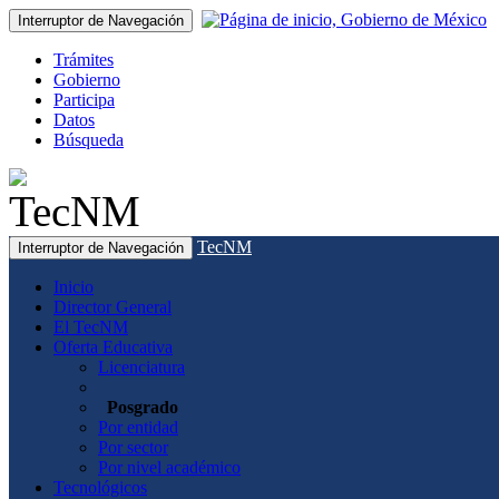
Interruptor de Navegación
Trámites
Gobierno
Participa
Datos
Búsqueda
TecNM
Interruptor de Navegación
Inicio
Director General
El TecNM
Oferta Educativa
Licenciatura
Posgrado
Por entidad
Por sector
Por nivel académico
Tecnológicos