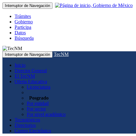
Interruptor de Navegación
Trámites
Gobierno
Participa
Datos
Búsqueda
TecNM
Interruptor de Navegación
Inicio
Director General
El TecNM
Oferta Educativa
Licenciatura
Posgrado
Por entidad
Por sector
Por nivel académico
Tecnológicos
Directorios
Correo Electrónico