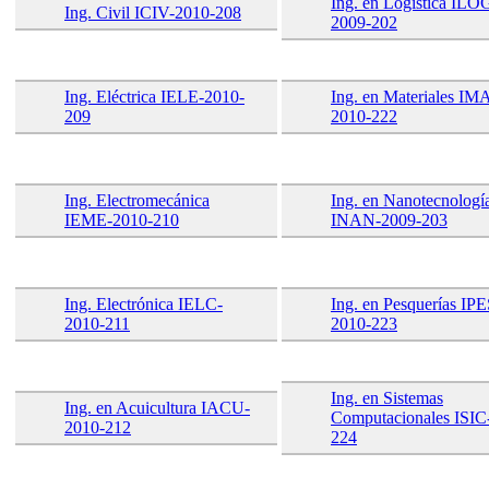
Ing. en Logística ILO
Ing. Civil ICIV-2010-208
2009-202
Ing. Eléctrica IELE-2010-
Ing. en Materiales IM
209
2010-222
Ing. Electromecánica
Ing. en Nanotecnologí
IEME-2010-210
INAN-2009-203
Ing. Electrónica IELC-
Ing. en Pesquerías IPE
2010-211
2010-223
Ing. en Sistemas
Ing. en Acuicultura IACU-
Computacionales ISIC
2010-212
224