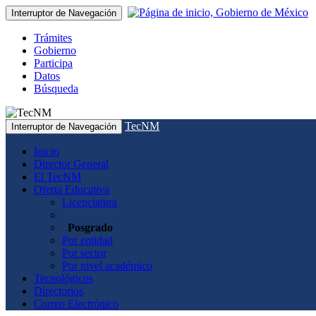
Interruptor de Navegación
Trámites
Gobierno
Participa
Datos
Búsqueda
TecNM
Interruptor de Navegación
Inicio
Director General
El TecNM
Oferta Educativa
Licenciatura
Posgrado
Por entidad
Por sector
Por nivel académico
Tecnológicos
Directorios
Correo Electrónico