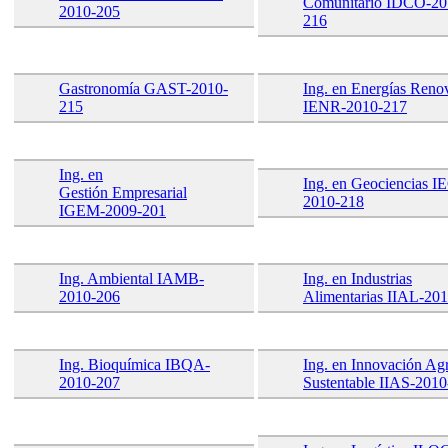
Comunitario IDCO-20
2010-205
216
Gastronomía GAST-2010-
Ing. en Energías Reno
215
IENR-2010-217
Ing. en
Ing. en Geociencias 
Gestión Empresarial
2010-218
IGEM-2009-201
Ing. Ambiental IAMB-
Ing. en Industrias
2010-206
Alimentarias IIAL-20
Ing. Bioquímica IBQA-
Ing. en Innovación Agr
2010-207
Sustentable IIAS-201