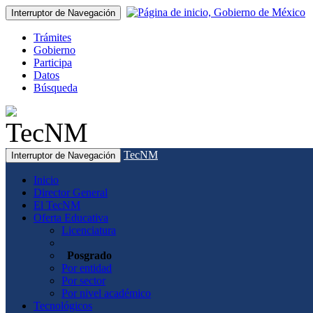
Interruptor de Navegación
Trámites
Gobierno
Participa
Datos
Búsqueda
TecNM
Interruptor de Navegación
Inicio
Director General
El TecNM
Oferta Educativa
Licenciatura
Posgrado
Por entidad
Por sector
Por nivel académico
Tecnológicos