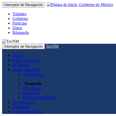
Interruptor de Navegación
Trámites
Gobierno
Participa
Datos
Búsqueda
TecNM
Interruptor de Navegación
Inicio
Director General
El TecNM
Oferta Educativa
Licenciatura
Posgrado
Por entidad
Por sector
Por nivel académico
Tecnológicos
Directorios
Correo Electrónico