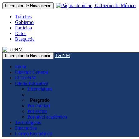
Interruptor de Navegación
Trámites
Gobierno
Participa
Datos
Búsqueda
TecNM
Interruptor de Navegación
Inicio
Director General
El TecNM
Oferta Educativa
Licenciatura
Posgrado
Por entidad
Por sector
Por nivel académico
Tecnológicos
Directorios
Correo Electrónico