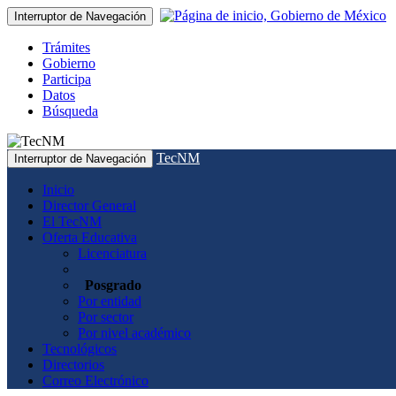
Interruptor de Navegación
Trámites
Gobierno
Participa
Datos
Búsqueda
TecNM
Interruptor de Navegación
Inicio
Director General
El TecNM
Oferta Educativa
Licenciatura
Posgrado
Por entidad
Por sector
Por nivel académico
Tecnológicos
Directorios
Correo Electrónico