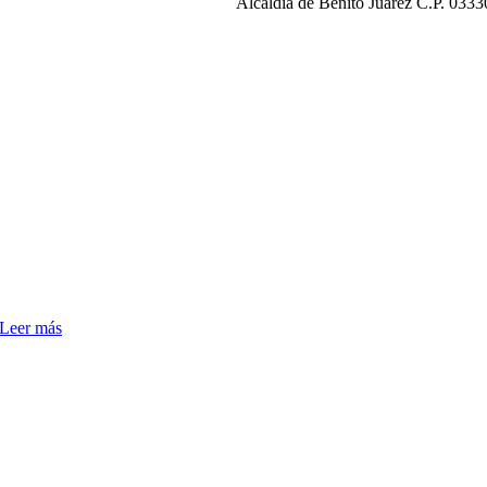
Alcaldía de Benito Juárez C.P. 0333
Leer más