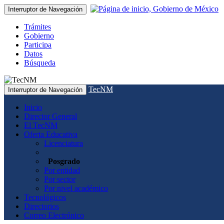
Interruptor de Navegación
Trámites
Gobierno
Participa
Datos
Búsqueda
TecNM
Interruptor de Navegación
Inicio
Director General
El TecNM
Oferta Educativa
Licenciatura
Posgrado
Por entidad
Por sector
Por nivel académico
Tecnológicos
Directorios
Correo Electrónico