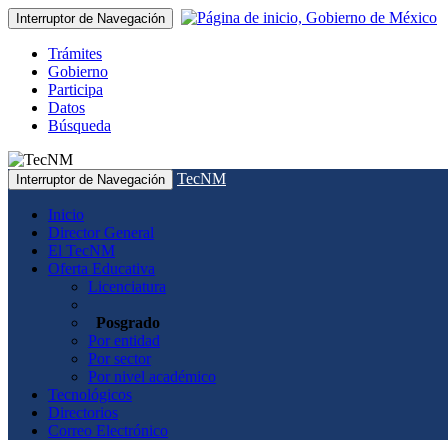
Interruptor de Navegación
Trámites
Gobierno
Participa
Datos
Búsqueda
TecNM
Interruptor de Navegación
Inicio
Director General
El TecNM
Oferta Educativa
Licenciatura
Posgrado
Por entidad
Por sector
Por nivel académico
Tecnológicos
Directorios
Correo Electrónico