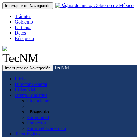
Interruptor de Navegación
Trámites
Gobierno
Participa
Datos
Búsqueda
TecNM
Interruptor de Navegación
Inicio
Director General
El TecNM
Oferta Educativa
Licenciatura
Posgrado
Por entidad
Por sector
Por nivel académico
Tecnológicos