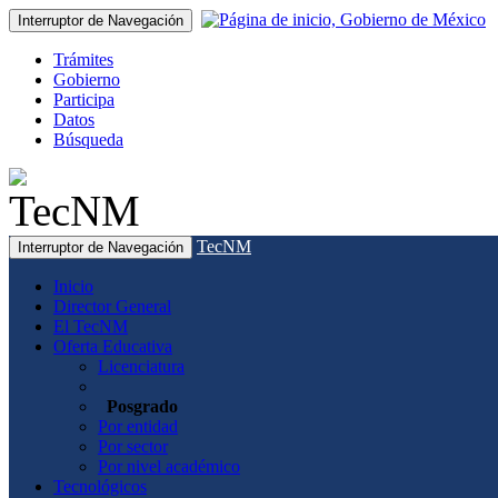
Interruptor de Navegación
Trámites
Gobierno
Participa
Datos
Búsqueda
TecNM
Interruptor de Navegación
Inicio
Director General
El TecNM
Oferta Educativa
Licenciatura
Posgrado
Por entidad
Por sector
Por nivel académico
Tecnológicos