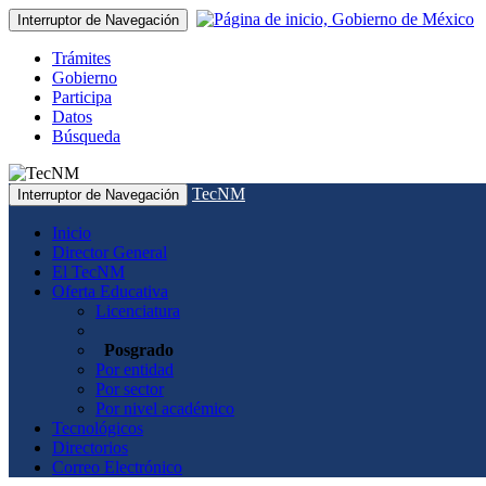
Interruptor de Navegación
Trámites
Gobierno
Participa
Datos
Búsqueda
TecNM
Interruptor de Navegación
Inicio
Director General
El TecNM
Oferta Educativa
Licenciatura
Posgrado
Por entidad
Por sector
Por nivel académico
Tecnológicos
Directorios
Correo Electrónico