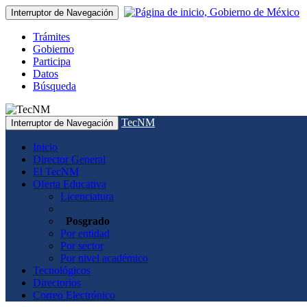
Interruptor de Navegación
Trámites
Gobierno
Participa
Datos
Búsqueda
TecNM
Interruptor de Navegación
Inicio
Director General
El TecNM
Oferta Educativa
Licenciatura
Posgrado
Por entidad
Por sector
Por nivel académico
Tecnológicos
Directorios
Correo Electrónico