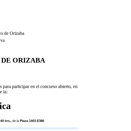
co de Orizaba
tiva
 DE ORIZABA
 para participar en el concurso abierto, en
e la:
nica
n
40 hrs.,
de la
Plaza 1403 E386