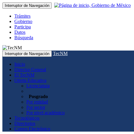
Interruptor de Navegación
Trámites
Gobierno
Participa
Datos
Búsqueda
TecNM
Interruptor de Navegación
Inicio
Director General
El TecNM
Oferta Educativa
Licenciatura
Posgrado
Por entidad
Por sector
Por nivel académico
Tecnológicos
Directorios
Correo Electrónico