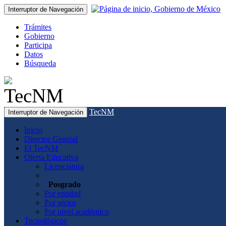
Interruptor de Navegación
Trámites
Gobierno
Participa
Datos
Búsqueda
TecNM
Interruptor de Navegación
Inicio
Director General
El TecNM
Oferta Educativa
Licenciatura
Posgrado
Por entidad
Por sector
Por nivel académico
Tecnológicos