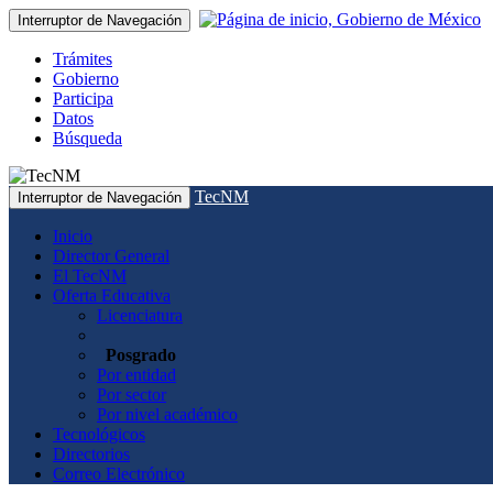
Interruptor de Navegación
Trámites
Gobierno
Participa
Datos
Búsqueda
TecNM
Interruptor de Navegación
Inicio
Director General
El TecNM
Oferta Educativa
Licenciatura
Posgrado
Por entidad
Por sector
Por nivel académico
Tecnológicos
Directorios
Correo Electrónico