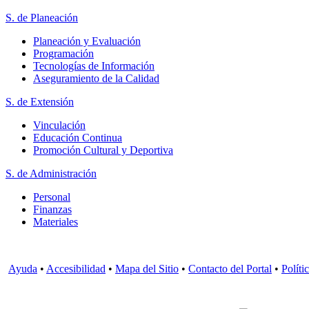
S. de Planeación
Planeación y Evaluación
Programación
Tecnologías de Información
Aseguramiento de la Calidad
S. de Extensión
Vinculación
Educación Continua
Promoción Cultural y Deportiva
S. de Administración
Personal
Finanzas
Materiales
Ayuda
•
Accesibilidad
•
Mapa del Sitio
•
Contacto del Portal
•
Políti