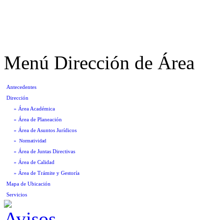
Menú Dirección de Área
Antecedentes
Dirección
» Área Académica
» Área de Planeación
» Área de Asuntos Jurídicos
» Normatividad
» Área de Juntas Directivas
» Área de Calidad
» Área de Trámite y Gestoría
Mapa de Ubicación
Servicios