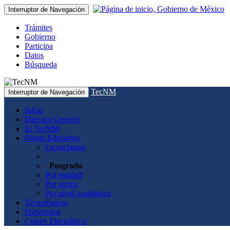
Interruptor de Navegación
Trámites
Gobierno
Participa
Datos
Búsqueda
TecNM
Interruptor de Navegación
Inicio
Director General
El TecNM
Oferta Educativa
Licenciatura
Posgrado
Por entidad
Por sector
Por nivel académico
Tecnológicos
Directorios
Correo Electrónico