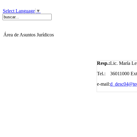
Select Language
▼
Área de Asuntos Jurídicos
Resp.:
Lic. María Le
Tel.:
36011000 Ext
e-mail:
d_desc04@t