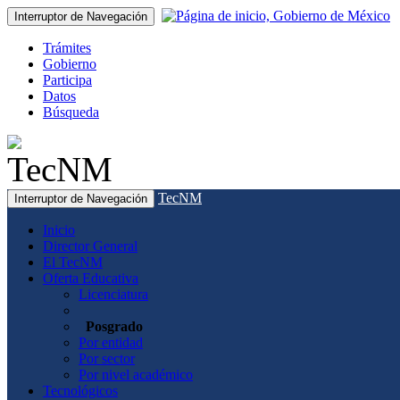
Interruptor de Navegación
Trámites
Gobierno
Participa
Datos
Búsqueda
TecNM
Interruptor de Navegación
Inicio
Director General
El TecNM
Oferta Educativa
Licenciatura
Posgrado
Por entidad
Por sector
Por nivel académico
Tecnológicos