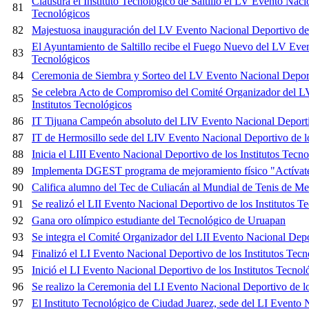
Clausura el Instituto Tecnológico de Saltillo el LV Evento Nacio
81
Tecnológicos
82
Majestuosa inauguración del LV Evento Nacional Deportivo de l
El Ayuntamiento de Saltillo recibe el Fuego Nuevo del LV Even
83
Tecnológicos
84
Ceremonia de Siembra y Sorteo del LV Evento Nacional Depor
Se celebra Acto de Compromiso del Comité Organizador del L
85
Institutos Tecnológicos
86
IT Tijuana Campeón absoluto del LIV Evento Nacional Deportiv
87
IT de Hermosillo sede del LIV Evento Nacional Deportivo de lo
88
Inicia el LIII Evento Nacional Deportivo de los Institutos Tecn
89
Implementa DGEST programa de mejoramiento físico "Actívat
90
Califica alumno del Tec de Culiacán al Mundial de Tenis de Me
91
Se realizó el LII Evento Nacional Deportivo de los Institutos T
92
Gana oro olímpico estudiante del Tecnológico de Uruapan
93
Se integra el Comité Organizador del LII Evento Nacional Depor
94
Finalizó el LI Evento Nacional Deportivo de los Institutos Tecn
95
Inició el LI Evento Nacional Deportivo de los Institutos Tecnol
96
Se realizo la Ceremonia del LI Evento Nacional Deportivo de lo
97
El Instituto Tecnológico de Ciudad Juarez, sede del LI Evento N