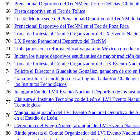
65
Prenacional Deportivo del TecNM en Tec de Delicias, Chihuah
66
Fiesta deportiva en el Tec de Toluca
67
Tec de Mérida sede del Prenacional Deportivo del TecNM de la 
68
Prenacional Deportivo del TecNM en el Tec de Poza Rica
69
Toma de Protesta al Comité Organizador del LX Evento Nacio
70
LX Evento Prenacional Deportivo del TecNM
71
Trabajamos en la reforma educativa para un México con educac
72
Inician los juegos deportivos estudiantiles de mayor tradición 
73
Toma de Protesta al Comité Organizador del LIX Evento Nacio
74
Felicita el Director a Guadalupe González, ganadora de oro en
Gana Instituto Tecnológico de La Laguna Galardón Challenger
75
los Institutos Tecnológicos
76
Inauguración del LVII Evento Nacional Deportivo de los Instit
Clausura el Instituto Tecnológico de León el LVI Evento Nacion
77
Tecnológicos
Magna inauguración del LVI Evento Nacional Deportivo del Sis
78
en el Estadio de León.
79
Ceremonia del Fuego Nuevo, arranque del LVI Evento Nacional 
80
Rinde protesta el Comité Organizador del LVI Evento Nacional 