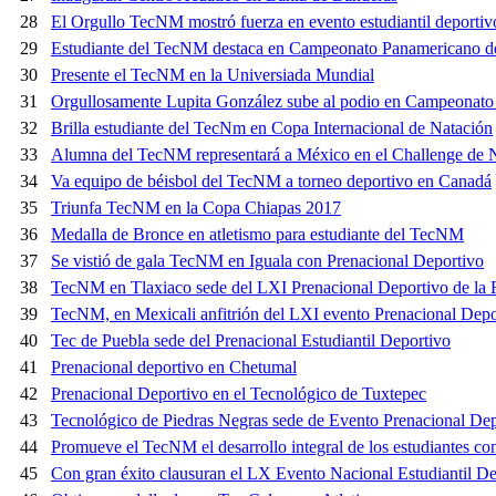
28
El Orgullo TecNM mostró fuerza en evento estudiantil deporti
29
Estudiante del TecNM destaca en Campeonato Panamericano d
30
Presente el TecNM en la Universiada Mundial
31
Orgullosamente Lupita González sube al podio en Campeonato
32
Brilla estudiante del TecNm en Copa Internacional de Natación
33
Alumna del TecNM representará a México en el Challenge de
34
Va equipo de béisbol del TecNM a torneo deportivo en Canadá
35
Triunfa TecNM en la Copa Chiapas 2017
36
Medalla de Bronce en atletismo para estudiante del TecNM
37
Se vistió de gala TecNM en Iguala con Prenacional Deportivo
38
TecNM en Tlaxiaco sede del LXI Prenacional Deportivo de la 
39
TecNM, en Mexicali anfitrión del LXI evento Prenacional Depo
40
Tec de Puebla sede del Prenacional Estudiantil Deportivo
41
Prenacional deportivo en Chetumal
42
Prenacional Deportivo en el Tecnológico de Tuxtepec
43
Tecnológico de Piedras Negras sede de Evento Prenacional Dep
44
Promueve el TecNM el desarrollo integral de los estudiantes co
45
Con gran éxito clausuran el LX Evento Nacional Estudiantil 