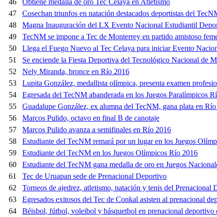
46
Obtiene medalla de oro Tec Celaya en Atletismo
47
Cosechan triunfos en natación destacados deportistas del Tec
48
Magna Inauguración del LX Evento Nacional Estudiantil Depo
49
TecNM se impone a Tec de Monterrey en partido amistoso femen
50
Llega el Fuego Nuevo al Tec Celaya para iniciar Evento Nacio
51
Se enciende la Fiesta Deportiva del Tecnológico Nacional de 
52
Nely Miranda, bronce en Río 2016
53
Lupita González, medallista olímpica, presenta examen profes
54
Egresada del TecNM abanderada en los Juegos Paralímpicos R
55
Guadalupe González, ex alumna del TecNM, gana plata en Río
56
Marcos Pulido, octavo en final B de canotaje
57
Marcos Pulido avanza a semifinales en Río 2016
58
Estudiante del TecNM remará por un lugar en los Juegos Olím
59
Estudiante del TecNM en los Juegos Olímpicos Río 2016
60
Estudiante del TecNM gana medalla de oro en Juegos Nacionale
61
Tec de Uruapan sede de Prenacional Deportivo
62
Torneos de ajedrez, atletismo, natación y tenis del Prenacional
63
Egresados exitosos del Tec de Conkal asisten al prenacional de
64
Béisbol, fútbol, voleibol y básquetbol en prenacional deporti