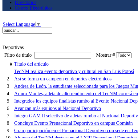
Directorios
Correo Electrónico
Select Language
▼
Deportivas
Filtro de título
Mostrar #
#
Título del artículo
1
TecNM realiza evento deportivo y cultural en San Luis Potosí
2
Así se forma un campeón en deportes electrónicos
3
Andrea de León, la estudiante seleccionada para los Juegos Mu
4
Arturo Montes, atleta de alto rendimiento del TecNM correrá en 
5
Integrados los equipos finalistas rumbo al Evento Nacional Dep
6
Avanzan más equipos al Nacional Deportivo
7
Integra GAM II selectivo de atletas rumbo al Nacional Deporti
8
Concluye Evento Prenacional Deportivo en campus Comitán
9
Gran participación en el Prenacional Deportivo con sede en Tep
10
Alumna del TecNM destaca en el LXIII Prenacional Deportivo 