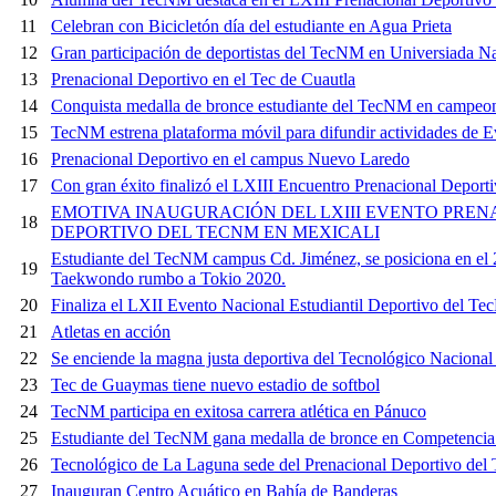
11
Celebran con Bicicletón día del estudiante en Agua Prieta
12
Gran participación de deportistas del TecNM en Universiada N
13
Prenacional Deportivo en el Tec de Cuautla
14
Conquista medalla de bronce estudiante del TecNM en campeo
15
TecNM estrena plataforma móvil para difundir actividades de E
16
Prenacional Deportivo en el campus Nuevo Laredo
17
Con gran éxito finalizó el LXIII Encuentro Prenacional Depor
EMOTIVA INAUGURACIÓN DEL LXIII EVENTO PREN
18
DEPORTIVO DEL TECNM EN MEXICALI
Estudiante del TecNM campus Cd. Jiménez, se posiciona en el 2d
19
Taekwondo rumbo a Tokio 2020.
20
Finaliza el LXII Evento Nacional Estudiantil Deportivo del T
21
Atletas en acción
22
Se enciende la magna justa deportiva del Tecnológico Naciona
23
Tec de Guaymas tiene nuevo estadio de softbol
24
TecNM participa en exitosa carrera atlética en Pánuco
25
Estudiante del TecNM gana medalla de bronce en Competencia 
26
Tecnológico de La Laguna sede del Prenacional Deportivo de
27
Inauguran Centro Acuático en Bahía de Banderas