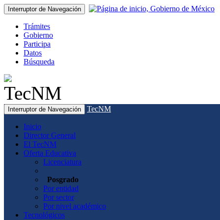
Interruptor de Navegación
Trámites
Gobierno
Participa
Datos
Búsqueda
TecNM
Interruptor de Navegación
Inicio
Director General
El TecNM
Oferta Educativa
Licenciatura
Posgrado
Por entidad
Por sector
Por nivel académico
Tecnológicos