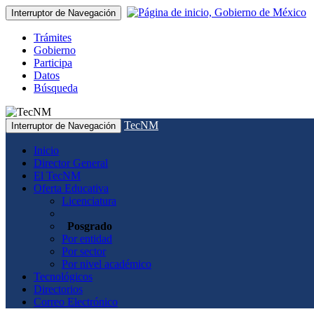
Interruptor de Navegación
Trámites
Gobierno
Participa
Datos
Búsqueda
TecNM
Interruptor de Navegación
Inicio
Director General
El TecNM
Oferta Educativa
Licenciatura
Posgrado
Por entidad
Por sector
Por nivel académico
Tecnológicos
Directorios
Correo Electrónico