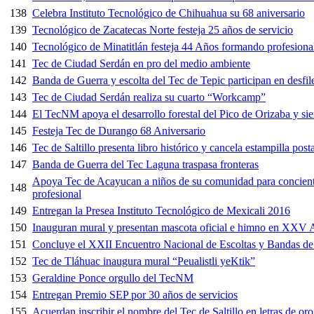
138
Celebra Instituto Tecnológico de Chihuahua su 68 aniversario
139
Tecnológico de Zacatecas Norte festeja 25 años de servicio
140
Tecnológico de Minatitlán festeja 44 Años formando profesiona
141
Tec de Ciudad Serdán en pro del medio ambiente
142
Banda de Guerra y escolta del Tec de Tepic participan en desfil
143
Tec de Ciudad Serdán realiza su cuarto “Workcamp”
144
El TecNM apoya el desarrollo forestal del Pico de Orizaba y si
145
Festeja Tec de Durango 68 Aniversario
146
Tec de Saltillo presenta libro histórico y cancela estampilla posta
147
Banda de Guerra del Tec Laguna traspasa fronteras
Apoya Tec de Acayucan a niños de su comunidad para concient
148
profesional
149
Entregan la Presea Instituto Tecnológico de Mexicali 2016
150
Inauguran mural y presentan mascota oficial e himno en XXV A
151
Concluye el XXII Encuentro Nacional de Escoltas y Bandas de
152
Tec de Tláhuac inaugura mural “Peualistli yeKtik”
153
Geraldine Ponce orgullo del TecNM
154
Entregan Premio SEP por 30 años de servicios
155
Acuerdan inscribir el nombre del Tec de Saltillo en letras de oro