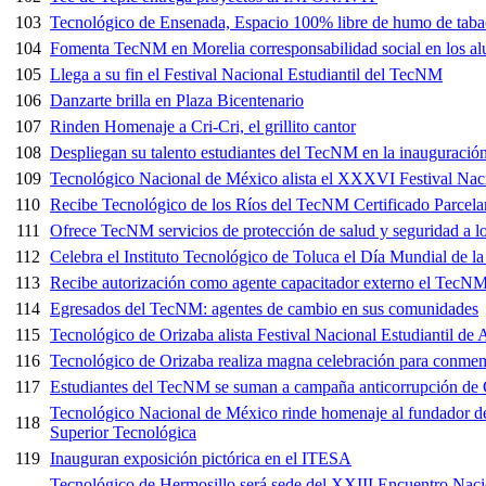
103
Tecnológico de Ensenada, Espacio 100% libre de humo de tab
104
Fomenta TecNM en Morelia corresponsabilidad social en los al
105
Llega a su fin el Festival Nacional Estudiantil del TecNM
106
Danzarte brilla en Plaza Bicentenario
107
Rinden Homenaje a Cri-Cri, el grillito cantor
108
Despliegan su talento estudiantes del TecNM en la inauguración
109
Tecnológico Nacional de México alista el XXXVI Festival Nacio
110
Recibe Tecnológico de los Ríos del TecNM Certificado Parcela
111
Ofrece TecNM servicios de protección de salud y seguridad a lo
112
Celebra el Instituto Tecnológico de Toluca el Día Mundial de l
113
Recibe autorización como agente capacitador externo el TecN
114
Egresados del TecNM: agentes de cambio en sus comunidades
115
Tecnológico de Orizaba alista Festival Nacional Estudiantil de 
116
Tecnológico de Orizaba realiza magna celebración para conmem
117
Estudiantes del TecNM se suman a campaña anticorrupción
Tecnológico Nacional de México rinde homenaje al fundador d
118
Superior Tecnológica
119
Inauguran exposición pictórica en el ITESA
Tecnológico de Hermosillo será sede del XXIII Encuentro Nacio