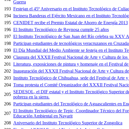
Guerra
193
Festejan el 45º Aniversario en el Instituto Tecnológico de Culia
194
Incinera Banderas el Ejército Mexicano en el Instituto Tecnol
195
CENIDET recibe el Premio Estatal de Ahorro de Energía 2013
196
El Instituto Tecnológico de Reynosa cumple 25 años
197
El Instituto Tecnológico de San Juan del Río celebra su XXV A
198
Participan estudiantes de tecnológicos veracruzanos en Cruzad
199
El Día Mundial del Medio Ambiente se festeja en el Instituto T
200
Clausura del XXXII Festival Nacional de Arte y Cultura de los 
201
Literatura, exposiciones de pintura y homenaje en el Festival de
202
Inauguración del XXXII Festival Nacional de Arte y Cultura de 
203
Instituto Tecnológico de Chihuahua, sede del Festival de Arte y
204
Toma protesta el Comité Organizador del XXXII Festival Nacio
SEDESOL, el DIF estatal y el Instituto Tecnológico Superior de 
205
pobreza en la sierra.
206
Participan estudiantes del Tecnológico de Aguascalientes en En
El Instituto Tecnológico de Tepic, Coordinador Técnico del Foro
207
Educación Ambiental en Nayarit
208
Aniversario del Instituto Tecnológico Superior de Zongolica