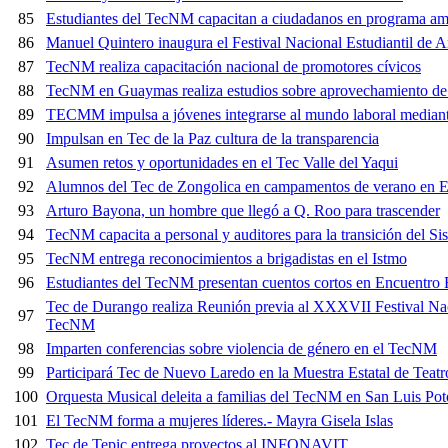
85
Estudiantes del TecNM capacitan a ciudadanos en programa am
86
Manuel Quintero inaugura el Festival Nacional Estudiantil de 
87
TecNM realiza capacitación nacional de promotores cívicos
88
TecNM en Guaymas realiza estudios sobre aprovechamiento de 
89
TECMM impulsa a jóvenes integrarse al mundo laboral m
90
Impulsan en Tec de la Paz cultura de la transparencia
91
Asumen retos y oportunidades en el Tec Valle del Yaqui
92
Alumnos del Tec de Zongolica en campamentos de verano en E
93
Arturo Bayona, un hombre que llegó a Q. Roo para trascender
94
TecNM capacita a personal y auditores para la transición del Si
95
TecNM entrega reconocimientos a brigadistas en el Istmo
96
Estudiantes del TecNM presentan cuentos cortos en Encuentro Es
Tec de Durango realiza Reunión previa al XXXVII Festival Naci
97
TecNM
98
Imparten conferencias sobre violencia de género en el TecNM
99
Participará Tec de Nuevo Laredo en la Muestra Estatal de Teatr
100
Orquesta Musical deleita a familias del TecNM en San Luis Pot
101
El TecNM forma a mujeres líderes.- Mayra Gisela Islas
102
Tec de Tepic entrega proyectos al INFONAVIT