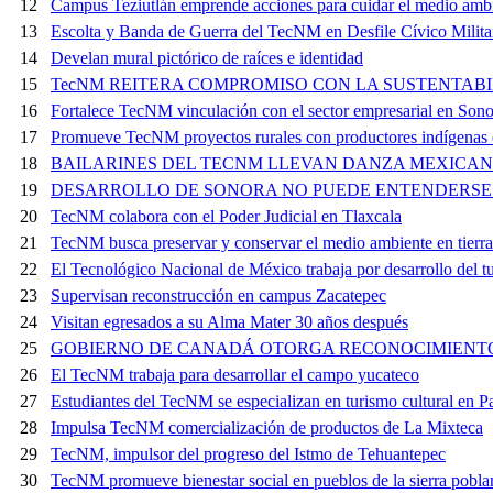
12
Campus Teziutlán emprende acciones para cuidar el medio amb
13
Escolta y Banda de Guerra del TecNM en Desfile Cívico Milita
14
Develan mural pictórico de raíces e identidad
15
TecNM REITERA COMPROMISO CON LA SUSTENTAB
16
Fortalece TecNM vinculación con el sector empresarial en Sono
17
Promueve TecNM proyectos rurales con productores indígenas
18
BAILARINES DEL TECNM LLEVAN DANZA MEXICAN
19
DESARROLLO DE SONORA NO PUEDE ENTENDERSE 
20
TecNM colabora con el Poder Judicial en Tlaxcala
21
TecNM busca preservar y conservar el medio ambiente en tierr
22
El Tecnológico Nacional de México trabaja por desarrollo del t
23
Supervisan reconstrucción en campus Zacatepec
24
Visitan egresados a su Alma Mater 30 años después
25
GOBIERNO DE CANADÁ OTORGA RECONOCIMIENT
26
El TecNM trabaja para desarrollar el campo yucateco
27
Estudiantes del TecNM se especializan en turismo cultural en 
28
Impulsa TecNM comercialización de productos de La Mixteca
29
TecNM, impulsor del progreso del Istmo de Tehuantepec
30
TecNM promueve bienestar social en pueblos de la sierra pobla