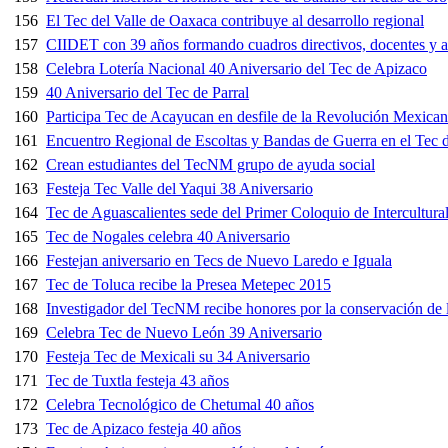
156
El Tec del Valle de Oaxaca contribuye al desarrollo regional
157
CIIDET con 39 años formando cuadros directivos, docentes y a
158
Celebra Lotería Nacional 40 Aniversario del Tec de Apizaco
159
40 Aniversario del Tec de Parral
160
Participa Tec de Acayucan en desfile de la Revolución Mexica
161
Encuentro Regional de Escoltas y Bandas de Guerra en el Tec 
162
Crean estudiantes del TecNM grupo de ayuda social
163
Festeja Tec Valle del Yaqui 38 Aniversario
164
Tec de Aguascalientes sede del Primer Coloquio de Intercultura
165
Tec de Nogales celebra 40 Aniversario
166
Festejan aniversario en Tecs de Nuevo Laredo e Iguala
167
Tec de Toluca recibe la Presea Metepec 2015
168
Investigador del TecNM recibe honores por la conservación de l
169
Celebra Tec de Nuevo León 39 Aniversario
170
Festeja Tec de Mexicali su 34 Aniversario
171
Tec de Tuxtla festeja 43 años
172
Celebra Tecnológico de Chetumal 40 años
173
Tec de Apizaco festeja 40 años