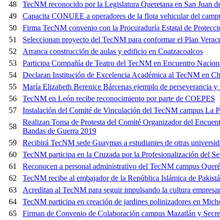
48
TecNM reconocido por la Legislatura Queretana en San Juan d
49
Capacita CONUEE a operadores de la flota vehicular del cam
50
Firma TecNM convenio con la Procuraduría Estatal de Protecc
51
Seleccionan proyecto del TecNM para conformar el Plan Verac
52
Arranca construcción de aulas y edificio en Coatzacoalcos
53
Participa Compañía de Teatro del TecNM en Encuentro Naciona
54
Declaran Institución de Excelencia Académica al TecNM en Ch
55
María Elizabeth Berenice Bárcenas ejemplo de perseverancia y
56
TecNM en León recibe reconocimiento por parte de COEPES
57
Instalación del Comité de Vinculación del TecNM campus La 
Realizan Toma de Protesta del Comité Organizador del Encuentr
58
Bandas de Guerra 2019
59
Recibirá TecNM sede Guaymas a estudiantes de otras universi
60
TecNM participa en la Cruzada por la Profesionalización del Se
61
Reconocen a personal administrativo del TecNM campus Querét
62
TecNM recibe al embajador de la República Islámica de Pakist
63
Acreditan al TecNM para seguir impulsando la cultura empresar
64
TecNM participa en creación de jardines polinizadores en Mic
65
Firman de Convenio de Colaboración campus Mazatlán y Secre