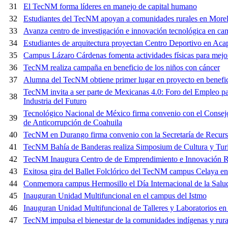
31
El TecNM forma líderes en manejo de capital humano
32
Estudiantes del TecNM apoyan a comunidades rurales en More
33
Avanza centro de investigación e innovación tecnológica en ca
34
Estudiantes de arquitectura proyectan Centro Deportivo en Aca
35
Campus Lázaro Cárdenas fomenta actividades físicas para mejor
36
TecNM realiza campaña en beneficio de los niños con cáncer
37
Alumna del TecNM obtiene primer lugar en proyecto en benefic
TecNM invita a ser parte de Mexicanas 4.0: Foro del Empleo par
38
Industria del Futuro
Tecnológico Nacional de México firma convenio con el Consejo
39
de Anticorrupción de Coahuila
40
TecNM en Durango firma convenio con la Secretaría de Recur
41
TecNM Bahía de Banderas realiza Simposium de Cultura y Turi
42
TecNM Inaugura Centro de de Emprendimiento e Innovación R
43
Exitosa gira del Ballet Folclórico del TecNM campus Celaya e
44
Conmemora campus Hermosillo el Día Internacional de la Salud
45
Inauguran Unidad Multifuncional en el campus del Istmo
46
Inauguran Unidad Multifuncional de Talleres y Laboratorios en
47
TecNM impulsa el bienestar de la comunidades indígenas y rura