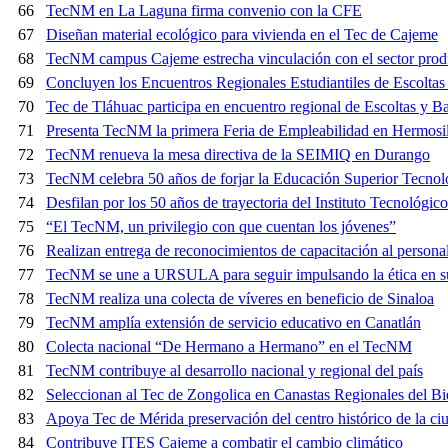
66
TecNM en La Laguna firma convenio con la CFE
67
Diseñan material ecológico para vivienda en el Tec de Cajeme
68
TecNM campus Cajeme estrecha vinculación con el sector prod
69
Concluyen los Encuentros Regionales Estudiantiles de Escolt
70
Tec de Tláhuac participa en encuentro regional de Escoltas y 
71
Presenta TecNM la primera Feria de Empleabilidad en Hermosi
72
TecNM renueva la mesa directiva de la SEIMIQ en Durango
73
TecNM celebra 50 años de forjar la Educación Superior Tecnol
74
Desfilan por los 50 años de trayectoria del Instituto Tecnológic
75
“El TecNM, un privilegio con que cuentan los jóvenes”
76
Realizan entrega de reconocimientos de capacitación al perso
77
TecNM se une a URSULA para seguir impulsando la ética en 
78
TecNM realiza una colecta de víveres en beneficio de Sinaloa
79
TecNM amplía extensión de servicio educativo en Canatlán
80
Colecta nacional “De Hermano a Hermano” en el TecNM
81
TecNM contribuye al desarrollo nacional y regional del país
82
Seleccionan al Tec de Zongolica en Canastas Regionales del 
83
Apoya Tec de Mérida preservación del centro histórico de la ci
84
Contribuye ITES Cajeme a combatir el cambio climático