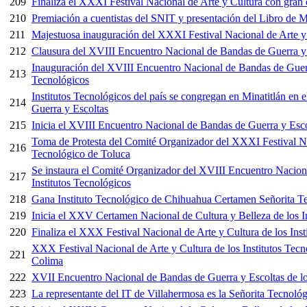
209
Finaliza el XXXI Festival Nacional de Arte y Cultura con gran 
210
Premiación a cuentistas del SNIT y presentación del Libro de Mu
211
Majestuosa inauguración del XXXI Festival Nacional de Arte y 
212
Clausura del XVIII Encuentro Nacional de Bandas de Guerra y E
Inauguración del XVIII Encuentro Nacional de Bandas de Guerra
213
Tecnológicos
Institutos Tecnológicos del país se congregan en Minatitlán en
214
Guerra y Escoltas
215
Inicia el XVIII Encuentro Nacional de Bandas de Guerra y Escol
Toma de Protesta del Comité Organizador del XXXI Festival Nac
216
Tecnológico de Toluca
Se instaura el Comité Organizador del XVIII Encuentro Naciona
217
Institutos Tecnológicos
218
Gana Instituto Tecnológico de Chihuahua Certamen Señorita T
219
Inicia el XXV Certamen Nacional de Cultura y Belleza de los I
220
Finaliza el XXX Festival Nacional de Arte y Cultura de los Inst
XXX Festival Nacional de Arte y Cultura de los Institutos Tecn
221
Colima
222
XVII Encuentro Nacional de Bandas de Guerra y Escoltas de los
223
La representante del IT de Villahermosa es la Señorita Tecnoló