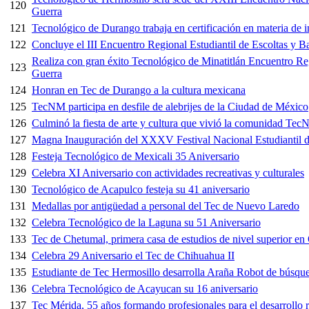
120
Guerra
121
Tecnológico de Durango trabaja en certificación en materia de i
122
Concluye el III Encuentro Regional Estudiantil de Escoltas y B
Realiza con gran éxito Tecnológico de Minatitlán Encuentro Re
123
Guerra
124
Honran en Tec de Durango a la cultura mexicana
125
TecNM participa en desfile de alebrijes de la Ciudad de México
126
Culminó la fiesta de arte y cultura que vivió la comunidad Te
127
Magna Inauguración del XXXV Festival Nacional Estudiantil d
128
Festeja Tecnológico de Mexicali 35 Aniversario
129
Celebra XI Aniversario con actividades recreativas y culturales
130
Tecnológico de Acapulco festeja su 41 aniversario
131
Medallas por antigüedad a personal del Tec de Nuevo Laredo
132
Celebra Tecnológico de la Laguna su 51 Aniversario
133
Tec de Chetumal, primera casa de estudios de nivel superior e
134
Celebra 29 Aniversario el Tec de Chihuahua II
135
Estudiante de Tec Hermosillo desarrolla Araña Robot de búsqu
136
Celebra Tecnológico de Acayucan su 16 aniversario
137
Tec Mérida, 55 años formando profesionales para el desarrollo 