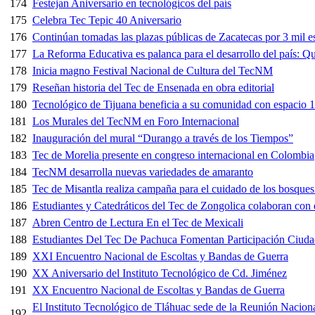
174
Festejan Aniversario en tecnológicos del país
175
Celebra Tec Tepic 40 Aniversario
176
Continúan tomadas las plazas públicas de Zacatecas por 3 mil es
177
La Reforma Educativa es palanca para el desarrollo del país: Q
178
Inicia magno Festival Nacional de Cultura del TecNM
179
Reseñan historia del Tec de Ensenada en obra editorial
180
Tecnológico de Tijuana beneficia a su comunidad con espaci
181
Los Murales del TecNM en Foro Internacional
182
Inauguración del mural “Durango a través de los Tiempos”
183
Tec de Morelia presente en congreso internacional en Colombia
184
TecNM desarrolla nuevas variedades de amaranto
185
Tec de Misantla realiza campaña para el cuidado de los bosques
186
Estudiantes y Catedráticos del Tec de Zongolica colaboran con
187
Abren Centro de Lectura En el Tec de Mexicali
188
Estudiantes Del Tec De Pachuca Fomentan Participación Ciud
189
XXI Encuentro Nacional de Escoltas y Bandas de Guerra
190
XX Aniversario del Instituto Tecnológico de Cd. Jiménez
191
XX Encuentro Nacional de Escoltas y Bandas de Guerra
El Instituto Tecnológico de Tláhuac sede de la Reunión Naciona
192