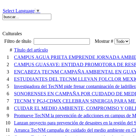
Select Language
▼
Culturales
Filtro de título
Mostrar #
#
Título del artículo
1
CAMPUS AGUA PRIETA EMPRENDE JORNADA AMBI
2
CAMPUS GUASAVE: ENTIDAD PROMOTORA DE RES
3
ENCABEZA TECNM CAMPAÑA AMBIENTAL EN GUA
4
ESTUDIANTES DEL TECNM LLEVAN FOLCLOR MEXI
5
Investigadora del TecNM pide frenar contaminación de ladriller
6
SONORENSES EN CAMPAÑA POR CUIDADO DE MED
7
TECNM Y PGJ-CDMX CELEBRAN SINERGIA PARA ME
8
CUIDAR EL MEDIO AMBIENTE, COMPROMISO Y OBL
9
Promueve TecNM la prevención de adicciones en campus de 
10
Lanzan proyecto para prevención de desastres en la región del
11
Arranca TecNM campaña de cuidado del medio ambiente en C